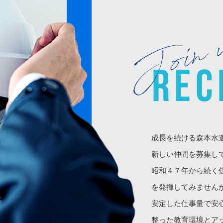
成長を続ける森本水
新しい仲間を募集し
昭和４７年から続く
を発揮してみません
安定した仕事量で安
整った教育環境とア